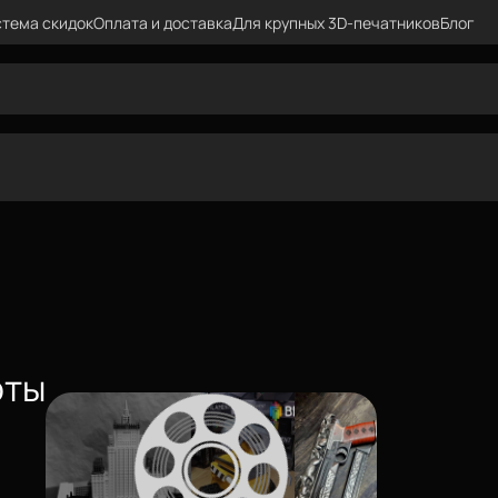
тема скидок
Оплата и доставка
Для крупных 3D-печатников
Блог
оты