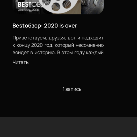
Bestобзор: 2020 is over
Приветствуем, друзья, вот и подходит
к концу 2020 год, который несомненно
войдет в историю. В этом году каждый
из нас научился чему-то новому.
Читать
Например, носить одноразовую маску
несколько недель; формировать
квартальный отчет, не отвлекаясь от
сериала; всегда носить с собой
1 запись
санитайзер и и по звуку чихания
ставить диагноз. И несмотря на
трудности, карантин и закрытые
границы все мы продолжали жить,
работать, встречать новых друзей,
смеяться, делиться своими