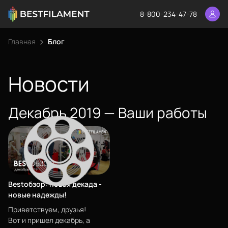
8-800-234-47-78
Главная
Блог
Еще
Войти
Новости
Декабрь 2019 — Ваши работы
О нас
Филиалы
Сертификаты
Система скидок
Оплата и доставка
Bestoбзор: новая декада -
новые надежды!
Для крупных 3D-печатников
Приветствуем, друзья!
Вот и пришел декабрь, а