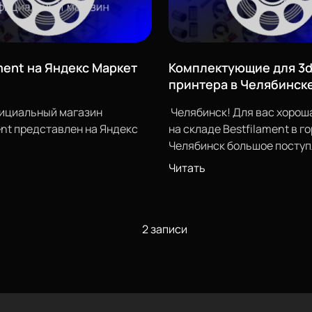
ment на Яндекс Маркет
Комплектующие для 3d
принтера в Челябинск
ициальный магазин
Челябинск! Для вас хорош
ent представлен на
Яндекс
на складе Bestfilament в г
Челябинск большое посту
е свои запасы пластика
комплектующих для 3d-пр
Читать
ля вас способом.
Самое время пополнить за
_______
пластика, апгрейдить ваш
чати!
принтеры или обновить зап
ilament
2 записи