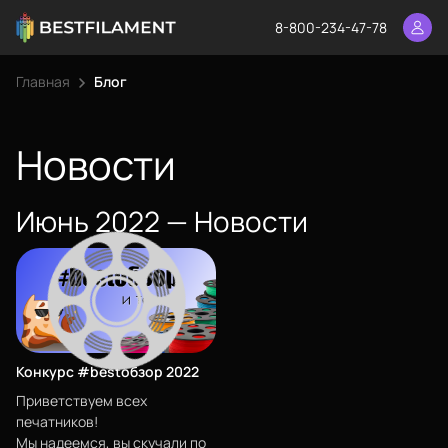
8-800-234-47-78
Главная
Блог
Еще
Войти
Новости
Июнь 2022 — Новости
О нас
Филиалы
Сертификаты
Система скидок
Оплата и доставка
Конкурс #bestобзор 2022
Для крупных 3D-печатников
Приветствуем всех
печатников!
Мы надеемся, вы скучали по