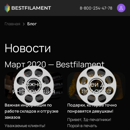
8-800-234-47-78
Главная
Блог
Еще
Войти
Новости
Март 2020 — Bestfilament
О нас
Филиалы
Сертификаты
Система скидок
Оплата и доставка
Важная информация по
Подарки, которые точно
работе складов и отгрузке
понравятся девушкам!
Для крупных 3D-печатников
заказов
Привет, 3д-печатники!
Уважаемые клиенты!
Порой в печать