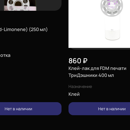
 и открытого огня.
продукта приводится в
вляется по запросу. При
зопасности, продукт не
d-Limonene) (250 мл)
ка.
отка
860
₽
Клей-лак для FDM печати
ТриДэшники 400 мл
Назначение
Клей
Нет в наличии
Нет в наличии