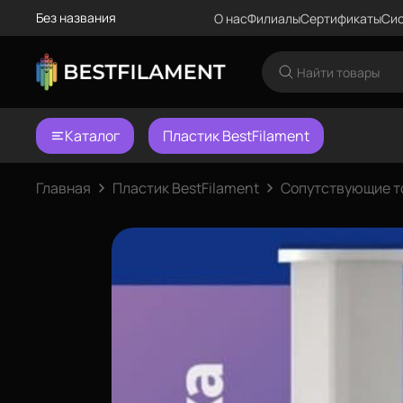
Без названия
О нас
Филиалы
Сертификаты
Сис
Каталог
Пластик BestFilament
Главная
Пластик BestFilament
Сопутствующие т