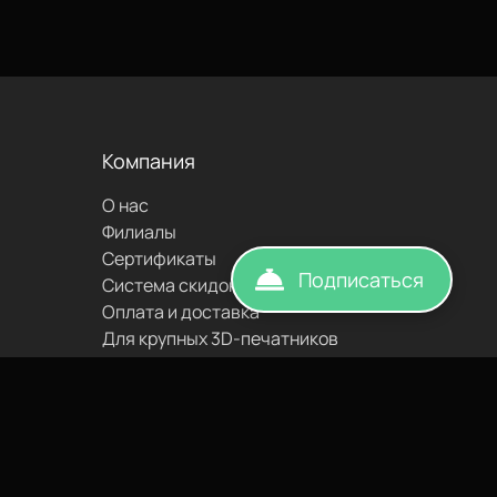
написать
Компания
О нас
Филиалы
Сертификаты
Подписаться
Система скидок
Оплата и доставка
Для крупных 3D-печатников
Напечатали сайт. Воплотили. TopROI