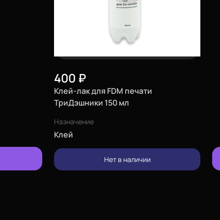
400
₽
Клей-лак для FDM печати
ТриДэшники 150 мл
Назначение
Клей
изменить
Нет в наличии
позвонить
проложить
маршрут