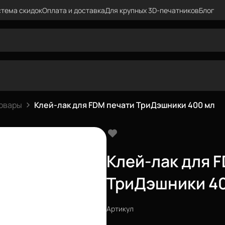
тема скидок
Оплата и доставка
Для крупных 3D-печатников
Блог
овары
Клей-лак для FDM печати ТриДэшники 400 мл
Клей-лак для 
ТриДэшники 4
Артикул