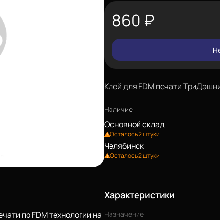
860
₽
Не
Клей для FDM печати ТриДэшни
Наличие
Основной склад
Осталось 2 штуки
Челябинск
Осталось 2 штуки
Характеристики
ечати по FDM технологии на
Назначение