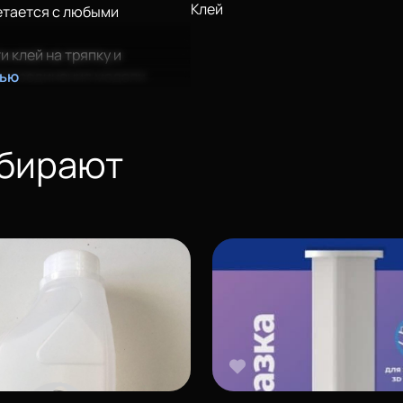
Клей
етается с любыми
 клей на тряпку и
 отсоединения модели
тью
тола до 30°C.
ъектами предназначенными
ыбирают