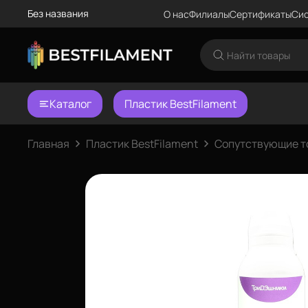
Без названия
О нас
Филиалы
Сертификаты
Сис
Каталог
Пластик BestFilament
Главная
Пластик BestFilament
Сопутствующие т