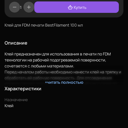
Купить
Клей для FDM печати BestFilament 100 мл
Описание
Клей предназначен для использования в печати по FDM
Еще
технологии на рабочей подогреваемой поверхности,
сочетается с любыми материалами.
Перед началом работы необходимо нанести клей на тряпку и
Войти
обработать ей рабочую поверхность. Для отсоединения
+читать полностью
модели следует дождаться охлаждения рабочего стола до
Характеристики
30°C.
О нас
Клей создан специально для работы с объектами
Назначение
предназначенными для детей.
Филиалы
Клей
Преимущества:
Сертификаты
Водорастворимость
Гипоаллергенность
Система скидок