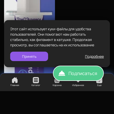
Пн-Вс с 10:00 до 18:00
Задать вопрос
Пластик BestFilament
info@bestfilament.ru
написать
Сопутствующие товары
Этот сайт использует куки-файлы для удобства
Подарочные сертификаты
Политика конфиденциальности
пользователей. Они помогают нам работать
стабильно, как филамент в катушке. Продолжая
просмотр, вы соглашаетесь на их использование
Принять
Подробнее
Подписаться
Главная
Каталог
Корзина
Избранное
Еще