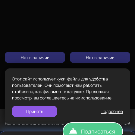
8-800-234-47-78
позвонить
Адрес
проложить
Каталог
ул.Проезжая дом 9а
маршрут
Режим работы
Пн-Вс с 10:00 до 18:00
Нет в наличии
Нет в наличии
Задать вопрос
Пластик BestFilament
info@bestfilament.ru
написать
Сопутствующие товары
Этот сайт использует куки-файлы для удобства
Подарочные сертификаты
Политика конфиденциальности
пользователей. Они помогают нам работать
стабильно, как филамент в катушке. Продолжая
просмотр, вы соглашаетесь на их использование
Принять
Подробнее
©
BESTFILAMENT, 2026
Напечатали сайт. Воплотили. TopROI
Подписаться