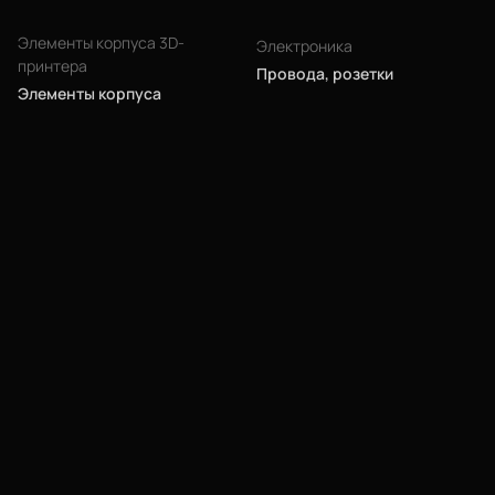
О нас
Элементы корпуса 3D-
Электроника
принтера
Филиалы
Провода, розетки
Элементы корпуса
Сертификаты
Система скидок
Оплата и доставка
Для крупных 3D-печатников
Мы в социальных сетях
Город
Екатеринбург
изменить
Телефон