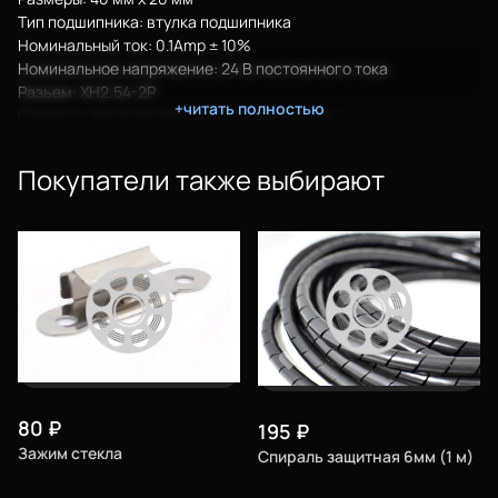
Тип подшипника: втулка подшипника
Номинальный ток: 0.1Amp ± 10%
Номинальное напряжение: 24 В постоянного тока
Разъем: XH2.54-2P
+читать полностью
Скорость вентилятора: 4200 ± 10% об/мин
Шум: 25dBA ± 10%
Срок службы: 35000 часов
Покупатели также выбирают
Еще
80
₽
195
₽
Войти
Зажим стекла
Спираль защитная 6мм (1 м)